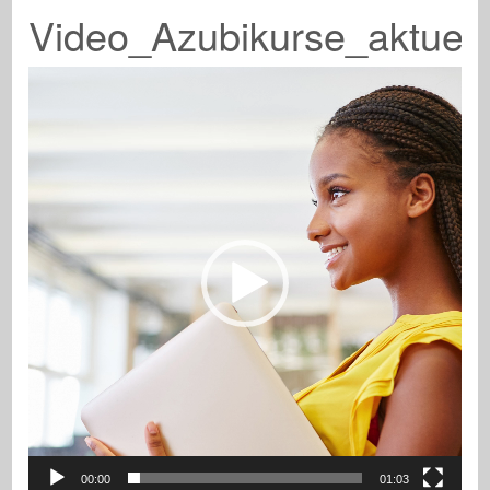
Video_Azubikurse_aktuell
Video-
Player
00:00
01:03